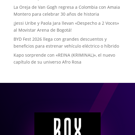
La Oreja de Van Gogh regresa a Colombia con Amaia
Montero para celebrar 30 años de historia
¡Jessi Uribe y Paola Jara llevan «Despecho a 2 Voces»
al Movistar Arena de Bogotá!
BYD Fest 2026 llega con grandes descuentos y
beneficios para estrenar vehículo eléctrico o híbrido
Kapo sorprende con «REINA (KRIMINAL)», el nuevo
capítulo de su universo Afro Rosa