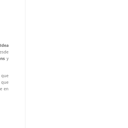
Idea
desde
ens
y
o que
o que
se en