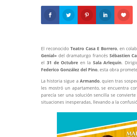
El reconocido
Teatro Casa E Borrero
, en cola
Genial»
del dramaturgo francés
Sébastien Ca
el
31 de Octubre
en la
Sala Arlequín
. Dirig
Federico González del Pino
, esta obra promete
La historia sigue a
Armando
, quien tras sosp
les mostró un apartamento, se encuentra co
parecía ser una solución sencilla se convier
situaciones inesperadas, llevando a la confusió