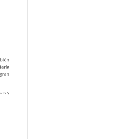
mbién
aría
 gran
sas y