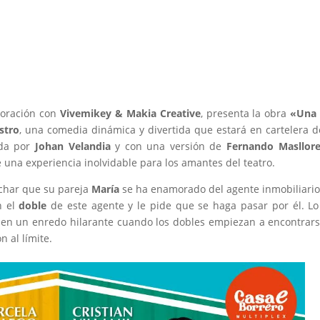
boración con
Vivemikey & Makia Creative
, presenta la obra
«Una 
stro
, una comedia dinámica y divertida que estará en cartelera 
ida por
Johan Velandia
y con una versión de
Fernando Masllor
 una experiencia inolvidable para los amantes del teatro.
echar que su pareja
María
se ha enamorado del agente inmobiliari
n el
doble
de este agente y le pide que se haga pasar por él. L
te en un enredo hilarante cuando los dobles empiezan a encontrar
n al límite.