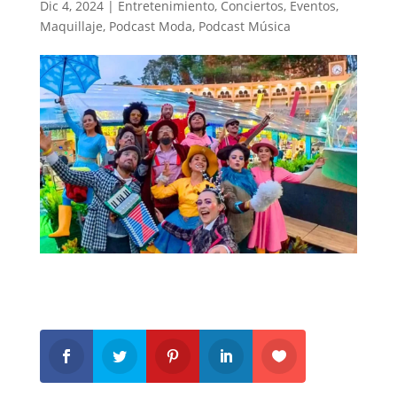
Dic 4, 2024
|
Entretenimiento
,
Conciertos
,
Eventos
,
Maquillaje
,
Podcast Moda
,
Podcast Música