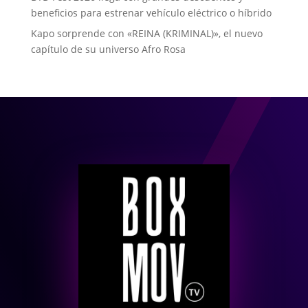
beneficios para estrenar vehículo eléctrico o híbrido
Kapo sorprende con «REINA (KRIMINAL)», el nuevo
capítulo de su universo Afro Rosa