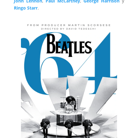
John Lennon
,
Paul McCartney
,
George Harrison
y
Ringo Starr
.