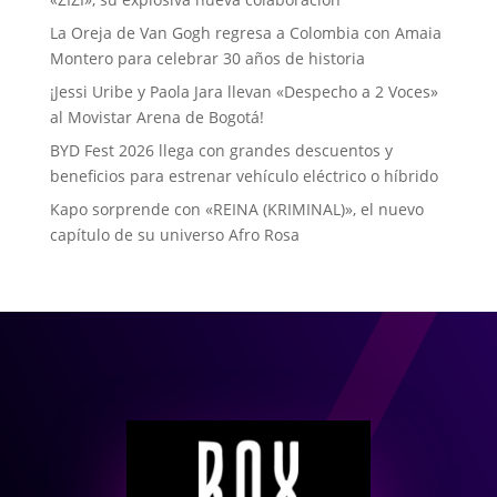
La Oreja de Van Gogh regresa a Colombia con Amaia
Montero para celebrar 30 años de historia
¡Jessi Uribe y Paola Jara llevan «Despecho a 2 Voces»
al Movistar Arena de Bogotá!
BYD Fest 2026 llega con grandes descuentos y
beneficios para estrenar vehículo eléctrico o híbrido
Kapo sorprende con «REINA (KRIMINAL)», el nuevo
capítulo de su universo Afro Rosa