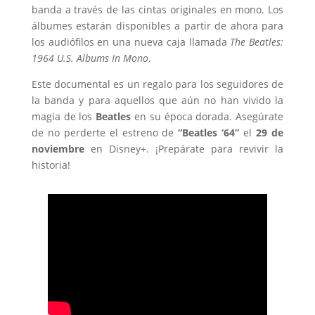
banda a través de las cintas originales en mono. Los
álbumes estarán disponibles a partir de ahora para
los audiófilos en una nueva caja llamada
The Beatles:
1964 U.S. Albums In Mono
.
Este documental es un regalo para los seguidores de
la banda y para aquellos que aún no han vivido la
magia de los
Beatles
en su época dorada. Asegúrate
de no perderte el estreno de
“Beatles ‘64”
el
29 de
noviembre
en Disney+. ¡Prepárate para revivir la
historia!