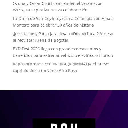
Ozuna y Omar Courtz encienden el verano con
«ZIZI», su explosiva nueva colaboración
La Oreja de Van Gogh regresa a Colombia con Amaia
Montero para celebrar 30 años de historia
¡Jessi Uribe y Paola Jara llevan «Despecho a 2 Voces»
al Movistar Arena de Bogotá!
BYD Fest 2026 llega con grandes descuentos y
beneficios para estrenar vehículo eléctrico o híbrido
Kapo sorprende con «REINA (KRIMINAL)», el nuevo
capítulo de su universo Afro Rosa