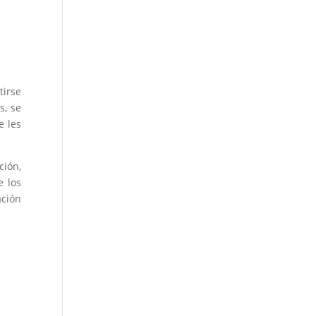
tirse
s, se
e les
ción,
e los
ación