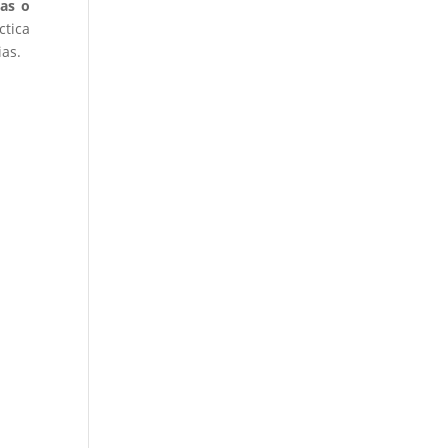
cas o
ctica
ias.