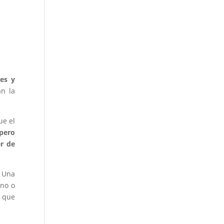
ces y
n la
ue el
 pero
er de
. Una
uno o
o que