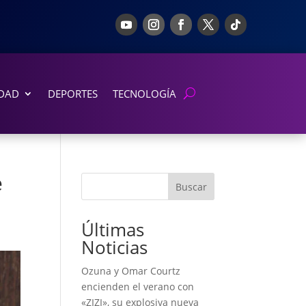
DAD
DEPORTES
TECNOLOGÍA
e
Buscar
Últimas
Noticias
Ozuna y Omar Courtz
encienden el verano con
«ZIZI», su explosiva nueva