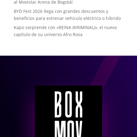
al Movistar Arena de Bogotá!
BYD Fest 2026 llega con grandes descuentos y
beneficios para estrenar vehículo eléctrico o híbrido
Kapo sorprende con «REINA (KRIMINAL)», el nuevo
capítulo de su universo Afro Rosa