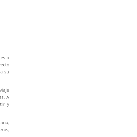
es a
yecto
 a su
viaje
as. A
tir y
iana,
eros,