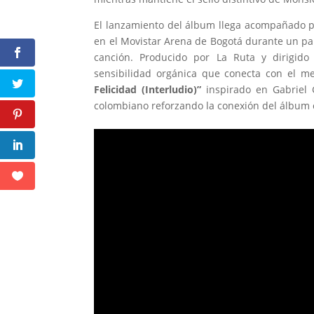
El lanzamiento del álbum llega acompañado por
en el Movistar Arena de Bogotá durante un par
canción. Producido por La Ruta y dirigid
sensibilidad orgánica que conecta con el me
Felicidad (Interludio)”
inspirado en Gabriel 
colombiano reforzando la conexión del álbum co