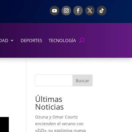
DAD
DEPORTES
TECNOLOGÍA
Buscar
Últimas
Noticias
Ozuna y Omar Courtz
encienden el verano con
«ZIZI», su explosiva nueva