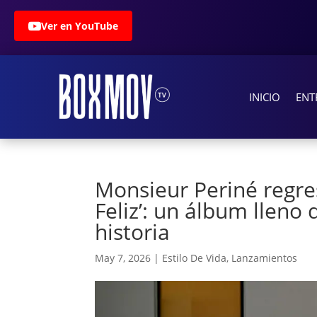
Ver en YouTube
INICIO
ENT
Monsieur Periné regres
Feliz’: un álbum llen
historia
May 7, 2026
|
Estilo De Vida
,
Lanzamientos