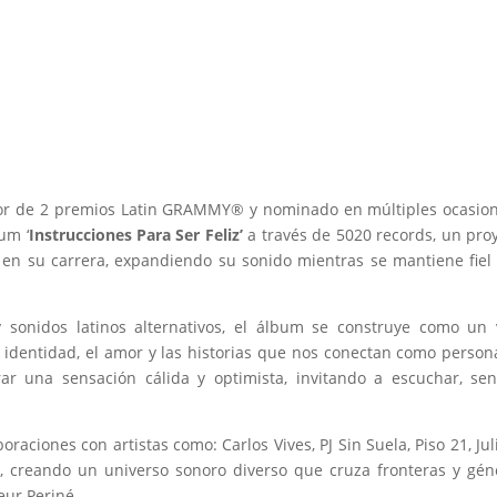
r de 2 premios Latin GRAMMY® y nominado en múltiples ocasion
um ‘
Instrucciones Para Ser Feliz’
a través de 5020 records, un pro
n su carrera, expandiendo su sonido mientras se mantiene fiel
sonidos latinos alternativos, el álbum se construye como un 
la identidad, el amor y las historias que nos conectan como person
rar una sensación cálida y optimista, invitando a escuchar, sen
oraciones con artistas como: Carlos Vives, PJ Sin Suela, Piso 21, Jul
 creando un universo sonoro diverso que cruza fronteras y gén
eur Periné.