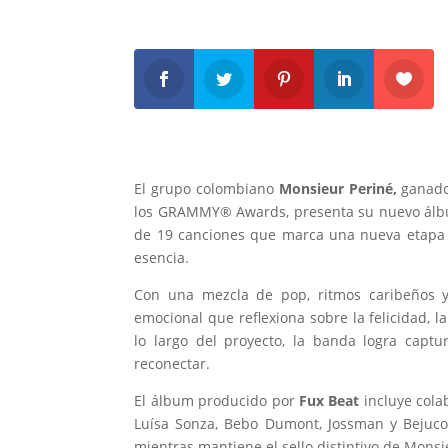
El grupo colombiano
Monsieur Periné,
ganado
los GRAMMY® Awards, presenta su nuevo álb
de 19 canciones que marca una nueva etapa e
esencia.
Con una mezcla de pop, ritmos caribeños y 
emocional que reflexiona sobre la felicidad, 
lo largo del proyecto, la banda logra captu
reconectar.
El álbum producido por
Fux Beat
incluye colab
Luísa Sonza, Bebo Dumont, Jossman y Bejuco,
mientras mantiene el sello distintivo de Monsi