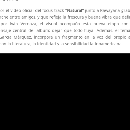
 el video oficial del focus track
“Natural”
junto a Rawayana gra
che entre amigos, y que refleja la frescura y buena vibra que defi
o por Iván Vernaza, el visual acompaña esta nueva etapa con
nsaje central del álbum: dejar que todo fluya. Además, el tem
García Márquez, incorpora un fragmento en la voz del propio 
n la literatura, la identidad y la sensibilidad latinoamericana.