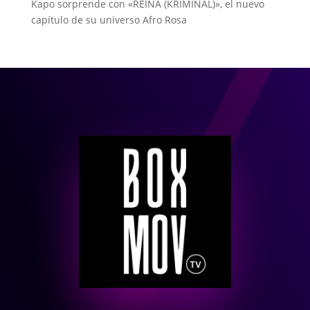
Kapo sorprende con «REINA (KRIMINAL)», el nuevo
capítulo de su universo Afro Rosa