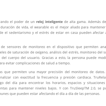
rando el poder de un
reloj inteligente
de alta gama. Además de
a duración de vida, el wearable es el mejor aliado para mantene
de el sedentarismo y el estrés de estar en casa pueden afectar 
e de sensores de monitoreo en el dispositivo que permiten ana
eles de saturación de oxígeno, análisis del estrés, monitoreo del 
o del cuerpo del usuario. Gracias a esto, la persona puede modi
ara evitar complicaciones de salud a tiempo.
ias que permiten una mayor precisión del monitoreo de datos.
lizar con exactitud la frecuencia y presión cardiaca. TruRel
go del día para encontrar los horarios, espacios y situacione
entas para mantener niveles bajos. Y con TruSleepTM 2.0, se 
unes que pueden estar afectando el día a día de las personas.