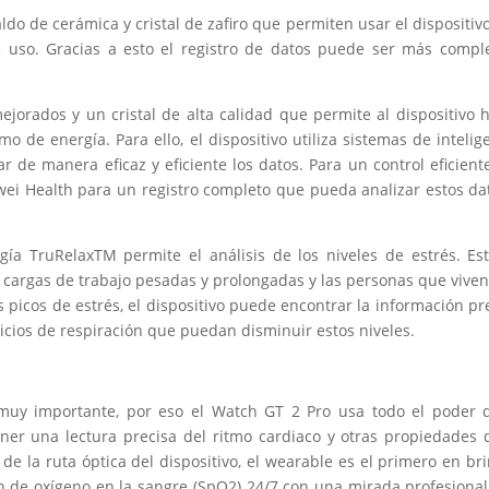
do de cerámica y cristal de zafiro que permiten usar el dispositiv
uso. Gracias a esto el registro de datos puede ser más compl
ejorados y un cristal de alta calidad que permite al dispositivo 
 de energía. Para ello, el dispositivo utiliza sistemas de intelig
r de manera eficaz y eficiente los datos. Para un control eficiente
wei Health para un registro completo que pueda analizar estos da
ía TruRelaxTM permite el análisis de los niveles de estrés. Es
 cargas de trabajo pesadas y prolongadas y las personas que vive
 picos de estrés, el dispositivo puede encontrar la información pr
icios de respiración que puedan disminuir estos niveles.
uy importante, por eso el Watch GT 2 Pro usa todo el poder d
ner una lectura precisa del ritmo cardiaco y otras propiedades 
 de la ruta óptica del dispositivo, el wearable es el primero en br
n de oxígeno en la sangre (SpO2) 24/7 con una mirada profesiona