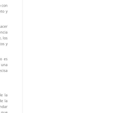
o con
eto y
hacer
encia
, los
tos y
to es
n una
ecisa
e la
de la
indar
l que