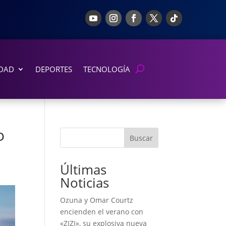
DAD
DEPORTES
TECNOLOGÍA
o
Buscar
Últimas
Noticias
Ozuna y Omar Courtz
encienden el verano con
«ZIZI», su explosiva nueva