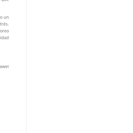
do un
trés.
toreo
lidad
uawei