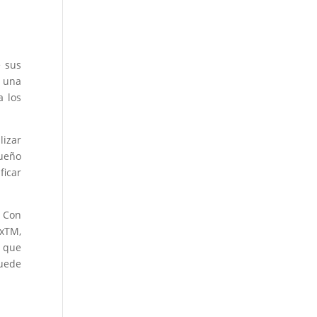
 sus
r una
a los
lizar
sueño
ficar
 Con
axTM,
s que
puede