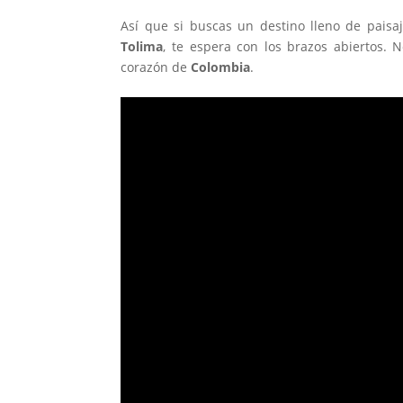
Así que si buscas un destino lleno de paisaj
Tolima
, te espera con los brazos abiertos. 
corazón de
Colombia
.