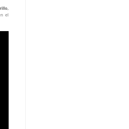
illo,
en el