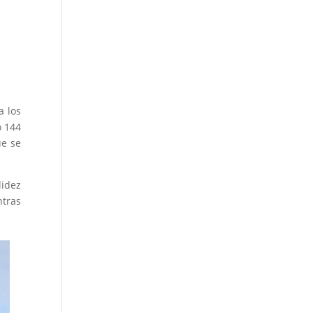
a los
o 144
e se
lidez
ntras