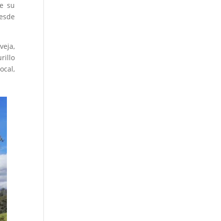
te su
desde
veja,
rillo
ocal,