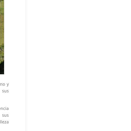
ino y
n sus
encia
 sus
lleza