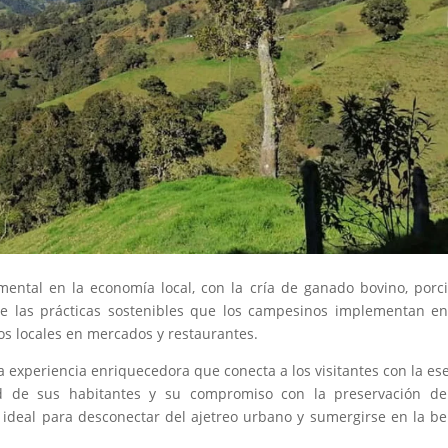
ntal en la economía local, con la cría de ganado bovino, porc
re las prácticas sostenibles que los campesinos implementan e
tos locales en mercados y restaurantes.
a experiencia enriquecedora que conecta a los visitantes con la es
d de sus habitantes y su compromiso con la preservación de
 ideal para desconectar del ajetreo urbano y sumergirse en la be