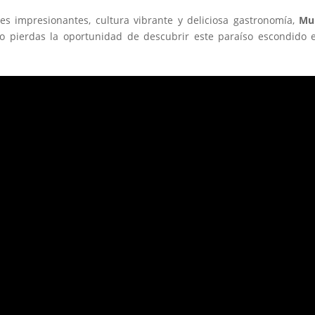
es impresionantes, cultura vibrante y deliciosa gastronomía,
Mur
No pierdas la oportunidad de descubrir este paraíso escondido 