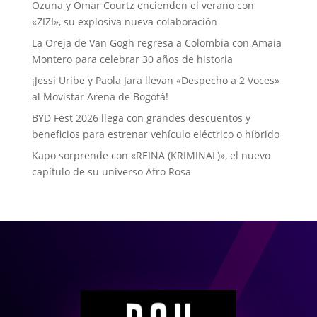
Ozuna y Omar Courtz encienden el verano con
«ZIZI», su explosiva nueva colaboración
La Oreja de Van Gogh regresa a Colombia con Amaia
Montero para celebrar 30 años de historia
¡Jessi Uribe y Paola Jara llevan «Despecho a 2 Voces»
al Movistar Arena de Bogotá!
BYD Fest 2026 llega con grandes descuentos y
beneficios para estrenar vehículo eléctrico o híbrido
Kapo sorprende con «REINA (KRIMINAL)», el nuevo
capítulo de su universo Afro Rosa