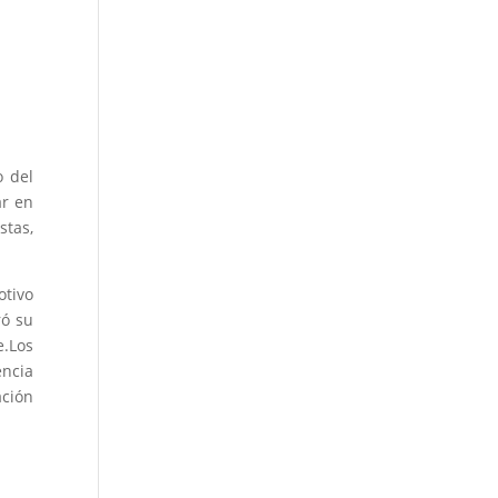
o del
ar en
stas,
tivo
ró su
e.Los
encia
ación