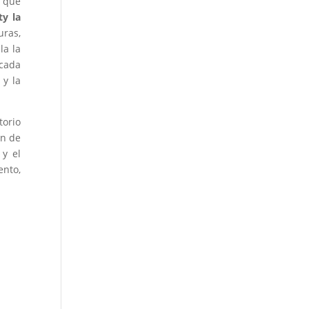
o que
ty la
uras,
la la
 cada
 y la
torio
ón de
 y el
ento,