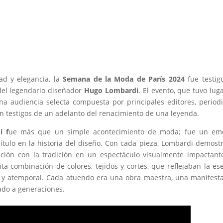
ad y elegancia, la
Semana de la Moda de París 2024
fue testig
del legendario diseñador
Hugo Lombardi
. El evento, que tuvo lug
a audiencia selecta compuesta por principales editores, periodi
n testigos de un adelanto del renacimiento de una leyenda.
i f
ue más que un simple acontecimiento de moda; fue un emo
ítulo en la historia del diseño. Con cada pieza, Lombardi demost
ción con la tradición en un espectáculo visualmente impactant
ta combinación de colores, tejidos y cortes, que reflejaban la es
az y atemporal. Cada atuendo era una obra maestra, una manifest
vado a generaciones.