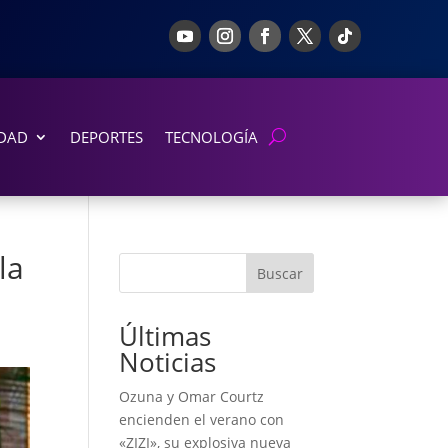
DAD
DEPORTES
TECNOLOGÍA
la
Buscar
Últimas
Noticias
Ozuna y Omar Courtz
encienden el verano con
«ZIZI», su explosiva nueva