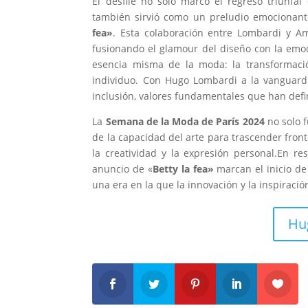
El desfile no solo marcó el regreso triunfa
también sirvió como un preludio emocionant
fea»
. Esta colaboración entre Lombardi y Am
fusionando el glamour del diseño con la emoc
esencia misma de la moda: la transformació
individuo. Con Hugo Lombardi a la vanguardi
inclusión, valores fundamentales que han defin
La
Semana de la Moda de París 2024
no solo f
de la capacidad del arte para trascender fron
la creatividad y la expresión personal.En r
anuncio de «
Betty la fea»
marcan el inicio de
una era en la que la innovación y la inspiració
Hu