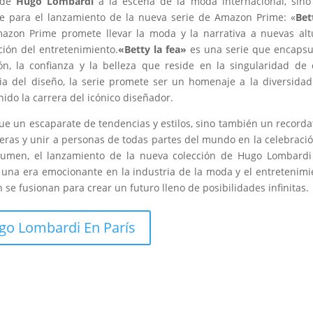
l de
Hugo Lombardi
a la escena de la moda internacional, sin
e para el lanzamiento de la nueva serie de Amazon Prime: «
Bet
azon Prime promete llevar la moda y la narrativa a nuevas alt
ión del entretenimiento.
«Betty la fea»
es una serie que encapsu
n, la confianza y la belleza que reside en la singularidad de
a del diseño, la serie promete ser un homenaje a la diversidad
ido la carrera del icónico diseñador.
ue un escaparate de tendencias y estilos, sino también un recorda
teras y unir a personas de todas partes del mundo en la celebraci
esumen, el lanzamiento de la nueva colección de Hugo Lombardi
 una era emocionante en la industria de la moda y el entretenimi
n se fusionan para crear un futuro lleno de posibilidades infinitas.
go Lombardi En París