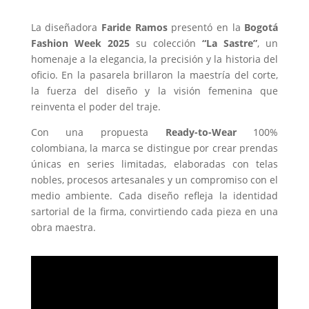
La diseñadora
Faride Ramos
presentó en la
Bogotá
Fashion Week 2025
su colección
“La Sastre”
, un
homenaje a la elegancia, la precisión y la historia del
oficio. En la pasarela brillaron la maestría del corte,
la fuerza del diseño y la visión femenina que
reinventa el poder del traje.
Con una propuesta
Ready-to-Wear
100%
colombiana, la marca se distingue por crear prendas
únicas en series limitadas, elaboradas con telas
nobles, procesos artesanales y un compromiso con el
medio ambiente. Cada diseño refleja la identidad
sartorial de la firma, convirtiendo cada pieza en una
obra maestra.