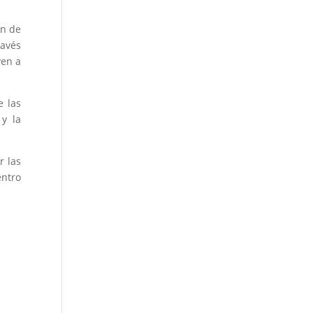
ón de
ravés
yen a
e las
 y la
r las
entro