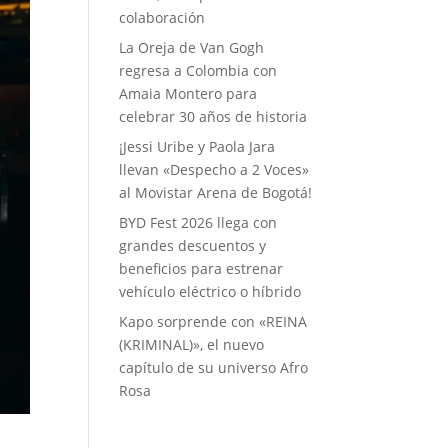
colaboración
La Oreja de Van Gogh
regresa a Colombia con
Amaia Montero para
celebrar 30 años de historia
¡Jessi Uribe y Paola Jara
llevan «Despecho a 2 Voces»
al Movistar Arena de Bogotá!
BYD Fest 2026 llega con
grandes descuentos y
beneficios para estrenar
vehículo eléctrico o híbrido
Kapo sorprende con «REINA
(KRIMINAL)», el nuevo
capítulo de su universo Afro
Rosa