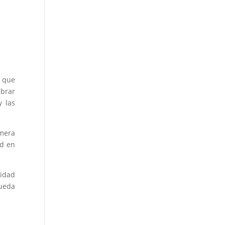
6 que
ebrar
y las
imera
ud en
tidad
queda