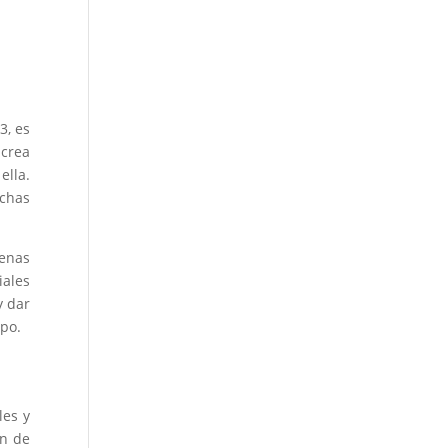
3, es
 crea
ella.
echas
genas
iales
y dar
mpo.
les y
ón de