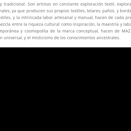
y tradicional. Son artistas en constante exploración textil, explor
ales, ya que producen sus propios textiles, telares, paños, y bord
extiles, y la intrincada labor artesanal y manual, hacen de cada p
mezcla entre la riqueza cultural como inspiración, la maestría y lab
ntemporánea y cosmopolita de la marca conceptual, hacen de MA
ón universal, y el misticismo de los conocimientos ancestrales.