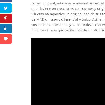
la raíz cultural, artesanal y manual ancestral 
que deviene en creaciones conscientes y origin
Siluetas atemporales, la originalidad de sus t
de MAZ, un tesoro diferencial y único. Así, la 
sus artistas artesanos, y la naturaleza co
poderosa fusión que oscila entre la sofisticaci