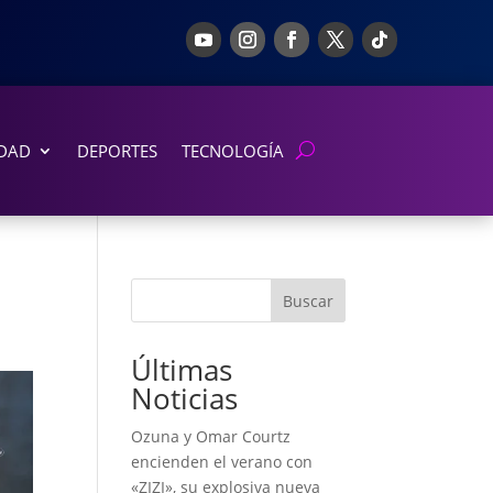
DAD
DEPORTES
TECNOLOGÍA
Buscar
Últimas
Noticias
Ozuna y Omar Courtz
encienden el verano con
«ZIZI», su explosiva nueva