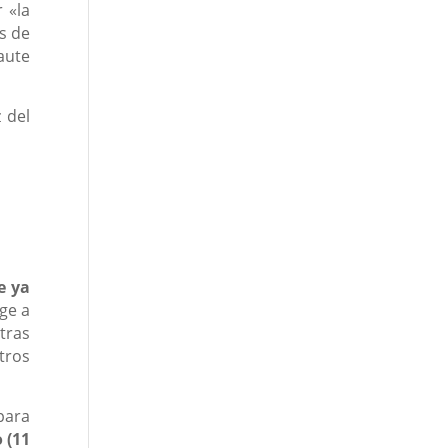
 «la
s de
aute
 del
e ya
ge a
tras
tros
para
 (11