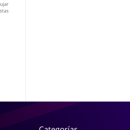
ujar
stas
Categorías