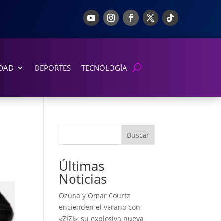
DAD
DEPORTES
TECNOLOGÍA
Buscar
Últimas
Noticias
Ozuna y Omar Courtz
encienden el verano con
«ZIZI», su explosiva nueva