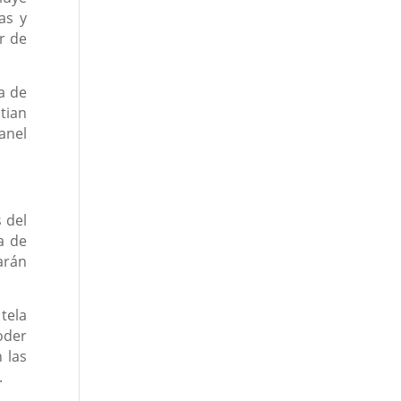
as y
r de
a de
tian
anel
 del
a de
arán
tela
oder
 las
.