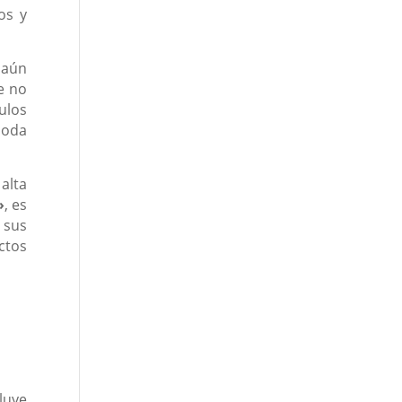
os y
 aún
e no
ulos
moda
alta
»
, es
 sus
ctos
luye