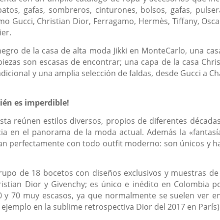
patos, gafas, sombreros, cinturones, bolsos, gafas, pulser
omo Gucci, Christian Dior, Ferragamo, Hermès, Tiffany, Osca
ier.
 negro de la casa de alta moda Jikki en MonteCarlo, una cas
iezas son escasas de encontrar; una capa de la casa Chris
dicional y una amplia selección de faldas, desde Gucci a Ch
ién es imperdible!
ta reúnen estilos diversos, propios de diferentes décadas
cia en el panorama de la moda actual.
Además la «fantasí
an perfectamente con todo outfit moderno: son únicos y h
rupo de 18 bocetos con diseños exclusivos y muestras de 
istian Dior y Givenchy; es único e inédito en Colombia p
0 y 70 muy escasos, ya que normalmente se suelen ver en
ejemplo en la sublime retrospectiva Dior del 2017 en París)