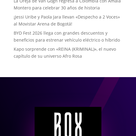
La Oreja de Van Gogh regresa a Colombia con Amaia
Montero para celebrar 30 años de historia
¡Jessi Uribe y Paola Jara llevan «Despecho a 2 Voces»
al Movistar Arena de Bogotá!
BYD Fest 2026 llega con grandes descuentos y
beneficios para estrenar vehículo eléctrico o híbrido
Kapo sorprende con «REINA (KRIMINAL)», el nuevo
capítulo de su universo Afro Rosa