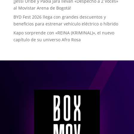
¡Jessi Uribe y Paola Jara llevan «Despecho a 2 Voces»
al Movistar Arena de Bogotá!
BYD Fest 2026 llega con grandes descuentos y
beneficios para estrenar vehículo eléctrico o híbrido
Kapo sorprende con «REINA (KRIMINAL)», el nuevo
capítulo de su universo Afro Rosa