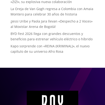
«ZIZI», su explosiva nueva colaboración
La Oreja de Van Gogh regresa a Colombia con Amaia
Montero para celebrar 30 años de historia
¡Jessi Uribe y Paola Jara llevan «Despecho a 2 Voces»
al Movistar Arena de Bogotá!
BYD Fest 2026 llega con grandes descuentos y
beneficios para estrenar vehículo eléctrico o híbrido
Kapo sorprende con «REINA (KRIMINAL)», el nuevo
capítulo de su universo Afro Rosa