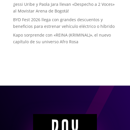
¡Jessi Uribe y Paola Jara llevan «Despecho a 2 Voces»
al Movistar Arena de Bogotá!
BYD Fest 2026 llega con grandes descuentos y
beneficios para estrenar vehículo eléctrico o híbrido
Kapo sorprende con «REINA (KRIMINAL)», el nuevo
capítulo de su universo Afro Rosa