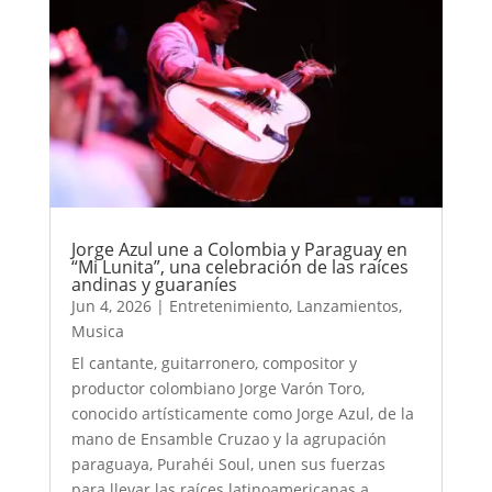
Jorge Azul une a Colombia y Paraguay en
“Mi Lunita”, una celebración de las raíces
andinas y guaraníes
Jun 4, 2026
|
Entretenimiento
,
Lanzamientos
,
Musica
El cantante, guitarronero, compositor y
productor colombiano Jorge Varón Toro,
conocido artísticamente como Jorge Azul, de la
mano de Ensamble Cruzao y la agrupación
paraguaya, Purahéi Soul, unen sus fuerzas
para llevar las raíces latinoamericanas a