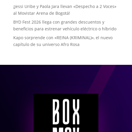
¡Jessi Uribe y Paola Jara llevan «Despecho a 2 Voces»
al Movistar Arena de Bogotá!
BYD Fest 2026 llega con grandes descuentos y
beneficios para estrenar vehículo eléctrico o híbrido
Kapo sorprende con «REINA (KRIMINAL)», el nuevo
capítulo de su universo Afro Rosa