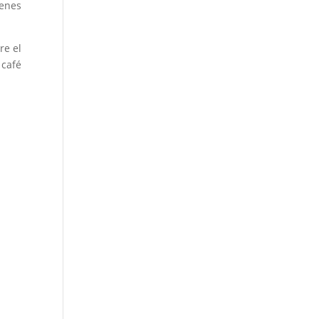
ienes
re el
 café