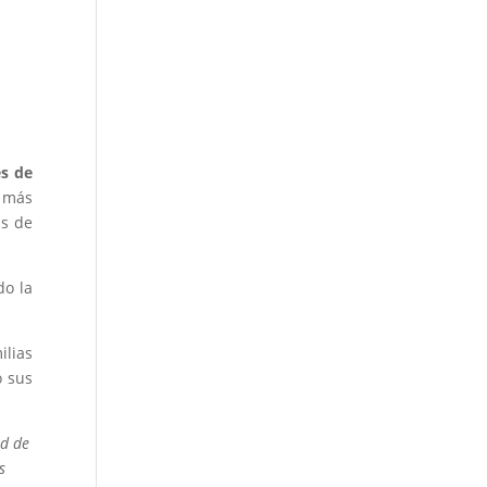
és de
s más
ás de
do la
ilias
o sus
ad de
s