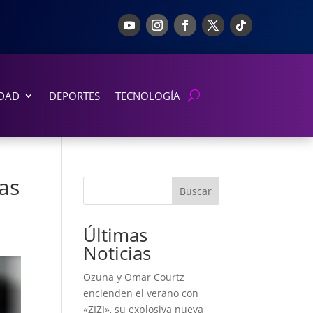
DAD
DEPORTES
TECNOLOGÍA
as
Buscar
Últimas
Noticias
Ozuna y Omar Courtz
encienden el verano con
«ZIZI», su explosiva nueva