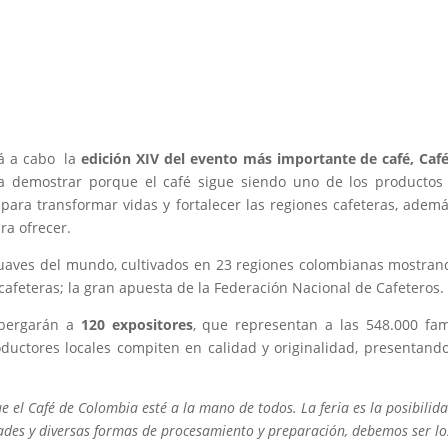
rá a cabo la
edición XIV del evento más importante de café, Caf
ca demostrar porque el café sigue siendo uno de los producto
para transformar vidas y fortalecer las regiones cafeteras, adem
ra ofrecer.
 suaves del mundo, cultivados en 23 regiones colombianas mostran
s cafeteras; la gran apuesta de la Federación Nacional de Cafeteros.
lbergarán a
120 expositores
, que representan a las 548.000 fam
oductores locales compiten en calidad y originalidad, presentand
 el Café de Colombia esté a la mano de todos. La feria es la posibilid
dades y diversas formas de procesamiento y preparación, debemos ser lo