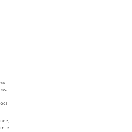
eva
nos,
s
icios
ende,
frece