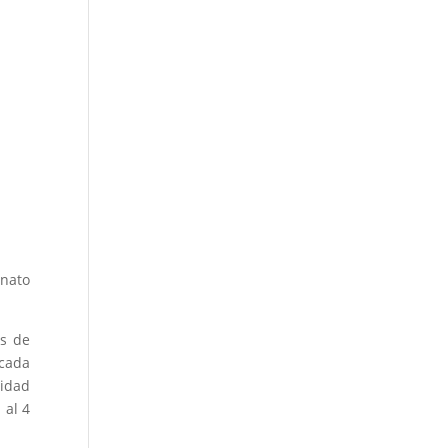
onato
és de
acada
idad
 al 4