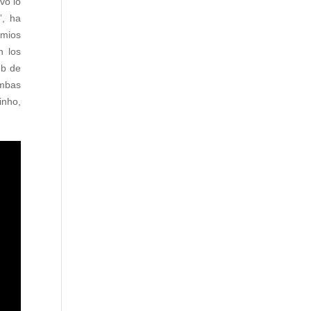
vo lo
”, ha
emios
n los
ub de
ambas
inho,