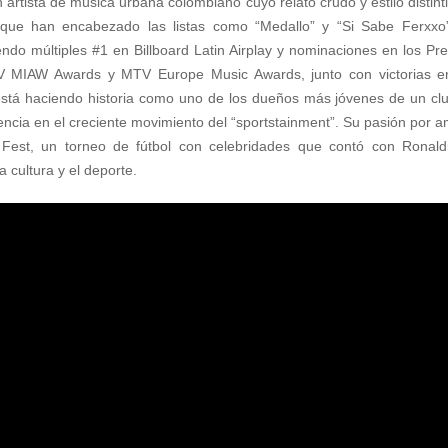
rtista de música urbana colombiano cuyo relato crudo y estilo distinti
 que han encabezado las listas como “Medallo” y “Si Sabe Ferxxo
endo múltiples #1 en Billboard Latin Airplay y nominaciones en los Pr
V MIAW Awards y MTV Europe Music Awards, junto con victorias e
 está haciendo historia como uno de los dueños más jóvenes de un cl
uencia en el creciente movimiento del “sportstainment”. Su pasión por 
 Fest, un torneo de fútbol con celebridades que contó con Ronald
 cultura y el deporte.