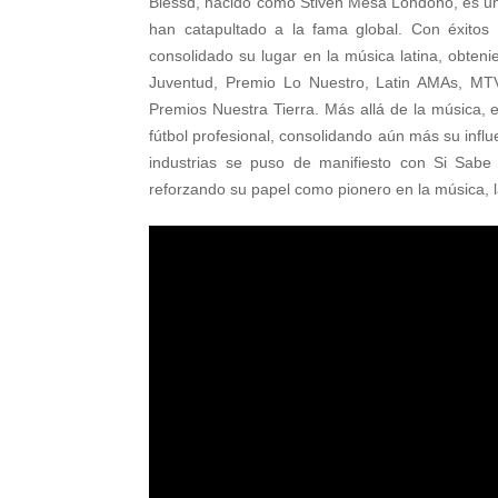
Blessd, nacido como Stiven Mesa Londoño, es un a
han catapultado a la fama global. Con éxitos
consolidado su lugar en la música latina, obteni
Juventud, Premio Lo Nuestro, Latin AMAs, MT
Premios Nuestra Tierra. Más allá de la música,
fútbol profesional, consolidando aún más su infl
industrias se puso de manifiesto con Si Sabe
reforzando su papel como pionero en la música, la