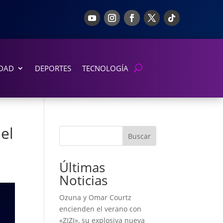
DAD
DEPORTES
TECNOLOGÍA
el
Buscar
Últimas
Noticias
Ozuna y Omar Courtz
encienden el verano con
«ZIZI», su explosiva nueva