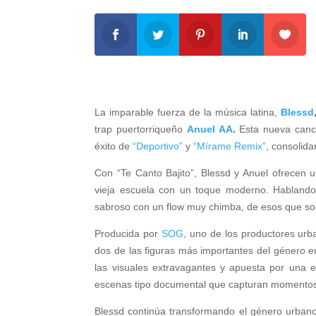
La imparable fuerza de la música latina,
Blessd
trap puertorriqueño
Anuel AA
.
Esta nueva canci
éxito de
“Deportivo”
y
“Mírame Remix”
, consolid
Con “Te Canto Bajito”, Blessd y Anuel ofrecen u
vieja escuela con un toque moderno. Hablando 
sabroso con un flow muy chimba, de esos que son
Producida por
SOG
, uno de los productores urb
dos de las figuras más importantes del género en
las visuales extravagantes y apuesta por una es
escenas tipo documental que capturan momentos re
Blessd continúa transformando el género urbano