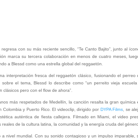
,
regresa con su más reciente sencillo, “Te Canto Bajito”, junto al ícon
ón marca su tercera colaboración en menos de cuatro meses, lueg
ando a Blessd como una estrella global del reggaetón.
na interpretación fresca del reggaetón clásico, fusionando el perreo 
sobre el tema, Blessd lo describe como “un perreito vieja escuel
 clásicos pero con el flow de ahora”.
anos más respetados de Medellín, la canción resalta la gran química 
 Colombia y Puerto Rico. El videoclip, dirigido por
DYPA Films
, se ale
tética auténtica de fiesta callejera. Filmado en Miami, el video pre
ales de la cultura latina, la comunidad y la energía cruda del género
 a nivel mundial. Con su sonido contagioso y un impulso imparable, 