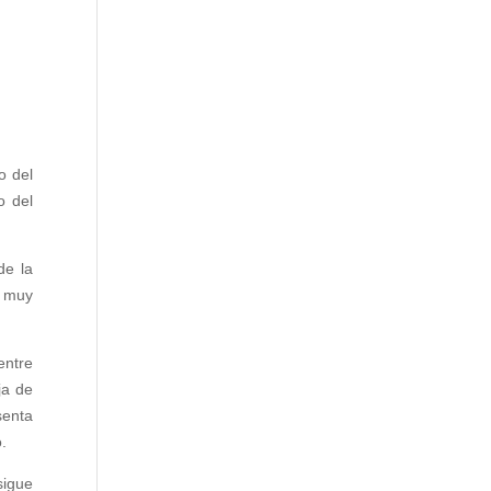
o del
o del
de la
a muy
entre
ja de
senta
.
sigue