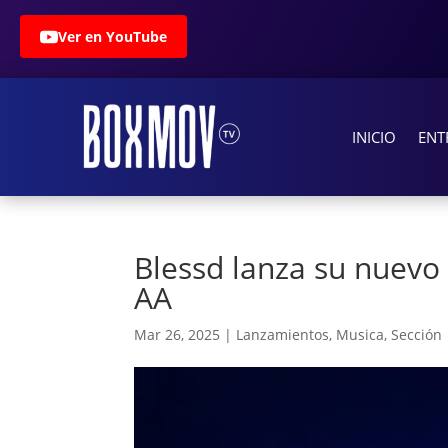
Ver en YouTube
INICIO
ENT
Blessd lanza su nuevo 
AA
Mar 26, 2025
|
Lanzamientos
,
Musica
,
Sección