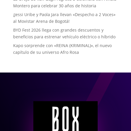
Montero para celebrar 30 años de historia
¡Jessi Uribe y Paola Jara llevan «Despecho a 2 Voces»
al Movistar Arena de Bogotá!
BYD Fest 2026 llega con grandes descuentos y
beneficios para estrenar vehículo eléctrico o híbrido
Kapo sorprende con «REINA (KRIMINAL)», el nuevo
capítulo de su universo Afro Rosa