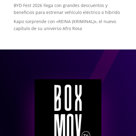
BYD Fest 2026 llega con grandes descuentos y
beneficios para estrenar vehículo eléctrico o híbrido
Kapo sorprende con «REINA (KRIMINAL)», el nuevo
capítulo de su universo Afro Rosa