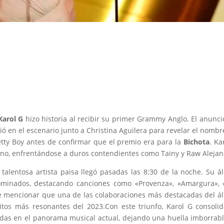
 Karol G
hizo historia al recibir su primer Grammy Anglo. El anunci
 en el escenario junto a Christina Aguilera para revelar el nombr
tty Boy antes de confirmar que el premio era para la
Bichota
. Ka
no, enfrentándose a duros contendientes como Tainy y Raw Alejan
talentosa artista paisa llegó pasadas las 8:30 de la noche. Su 
ominados, destacando canciones como «Provenza», «Amargura», 
te mencionar que una de las colaboraciones más destacadas del 
itos más resonantes del 2023.Con este triunfo, Karol G consoli
adas en el panorama musical actual, dejando una huella imborrab