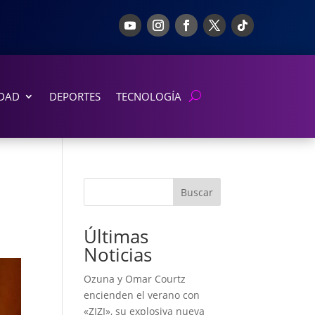
DAD
DEPORTES
TECNOLOGÍA
Buscar
Últimas
Noticias
Ozuna y Omar Courtz
encienden el verano con
«ZIZI», su explosiva nueva