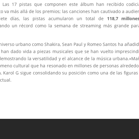
na. Las 17 pistas que componen este álbum han recibido codic
to va más allá de los premios; las canciones han cautivado a audie
ete días, las pistas acumularon un total de
118,7 millone
rcando un récord como la semana de streaming más grande par
niverso urbano como Shakira, Sean Paul y Romeo Santos ha añadi
es han dado vida a piezas musicales que se han vuelto imprescind
, demostrando la versatilidad y el alcance de la música urbana.»M
nómeno cultural que ha resonado en millones de personas alrededo
 Karol G sigue consolidando su posición como una de las figura
ctual.