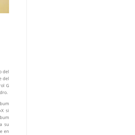
o del
e del
rol G
dro.
álbum
«X si
álbum
da su
le en