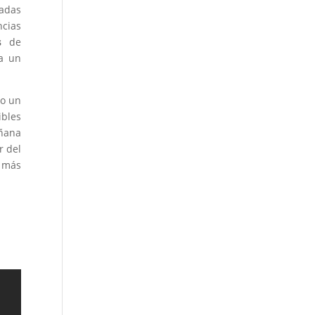
iadas
ncias
s
de
a un
do un
ibles
añana
r del
s más