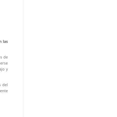
n las
es de
cerse
ajo y
s del
lente