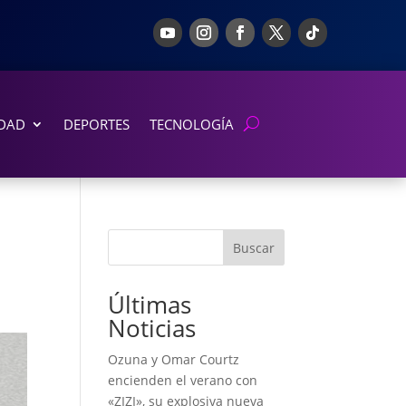
DAD
DEPORTES
TECNOLOGÍA
Buscar
Últimas
Noticias
Ozuna y Omar Courtz
encienden el verano con
«ZIZI», su explosiva nueva