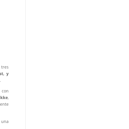
 tres
st, y
.
e con
ukke
,
dente
n una