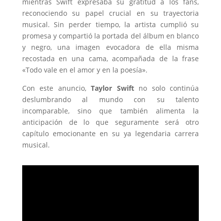
mientras Swift expresaba su gratitud a los fans,
reconociendo su papel crucial en su trayectoria
musical. Sin perder tiempo, la artista cumplió su
promesa y compartió la portada del álbum en blanco
y negro, una imagen evocadora de ella misma
recostada en una cama, acompañada de la frase
«Todo vale en el amor y en la poesía».
Con este anuncio,
Taylor Swift
no solo continúa
deslumbrando al mundo con su talento
incomparable, sino que también alimenta la
anticipación de lo que seguramente será otro
capítulo emocionante en su ya legendaria carrera
musical.