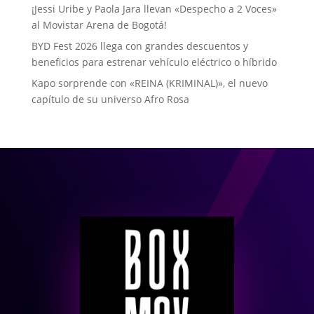
¡Jessi Uribe y Paola Jara llevan «Despecho a 2 Voces»
al Movistar Arena de Bogotá!
BYD Fest 2026 llega con grandes descuentos y
beneficios para estrenar vehículo eléctrico o híbrido
Kapo sorprende con «REINA (KRIMINAL)», el nuevo
capítulo de su universo Afro Rosa