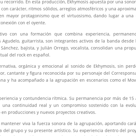
su recorrido. En esta producción, Ekhymosis apuesta por una sono
con carácter, ritmos sólidos, arreglos atmosféricos y una aproxim
eren mayor protagonismo que el virtuosismo, dando lugar a una
conexión con el oyente.
tivo con una formación que combina experiencia, permanenc
es Agudelo, guitarrista, son integrantes activos de la banda desde
Sánchez, bajista, y Julián Orrego, vocalista, consolidan una prop
tual del rock en español.
rnativa, orgánica y emocional al sonido de Ekhymosis, sin perd
tor, cantante y figura reconocida por su personaje del Correspons
tana y ha acompañado a la agrupación en escenarios como el Mov
experiencia y contundencia rítmica. Su permanencia por más de 15
 una continuidad real y un compromiso sostenido con la evolu
 en producciones y nuevos proyectos creativos.
 mantener viva la fuerza sonora de la agrupación, aportando cará
ia del grupo y su presente artístico. Su experiencia dentro del pro