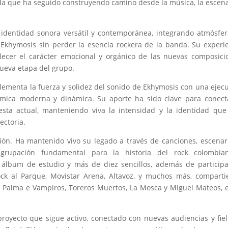
a que ha seguido construyendo camino desde la música, la escena
identidad sonora versátil y contemporánea, integrando atmósfer
 Ekhymosis sin perder la esencia rockera de la banda. Su experi
ecer el carácter emocional y orgánico de las nuevas composici
nueva etapa del grupo.
lementa la fuerza y solidez del sonido de Ekhymosis con una ejec
tmica moderna y dinámica. Su aporte ha sido clave para conect
sta actual, manteniendo viva la intensidad y la identidad qu
ectoria.
ón. Ha mantenido vivo su legado a través de canciones, escenar
grupación fundamental para la historia del rock colombia
 álbum de estudio y más de diez sencillos, además de particip
ock al Parque, Movistar Arena, Altavoz, y muchos más, compart
ma Palma e Vampiros, Toreros Muertos, La Mosca y Miguel Mateos, 
royecto que sigue activo, conectado con nuevas audiencias y fiel