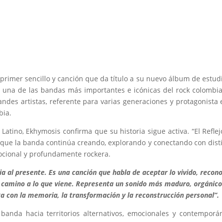
primer sencillo y canción que da título a su nuevo álbum de estudi
e una de las bandas más importantes e icónicas del rock colombi
des artistas, referente para varias generaciones y protagonista 
bia.
Latino, Ekhymosis confirma que su historia sigue activa. “El Reflej
que la banda continúa creando, explorando y conectando con dist
ocional y profundamente rockera.
ria al presente. Es una canción que habla de aceptar lo vivido, recon
r camino a lo que viene. Representa un sonido más maduro, orgánico
ga con la memoria, la transformación y la reconstrucción personal”.
banda hacia territorios alternativos, emocionales y contemporá