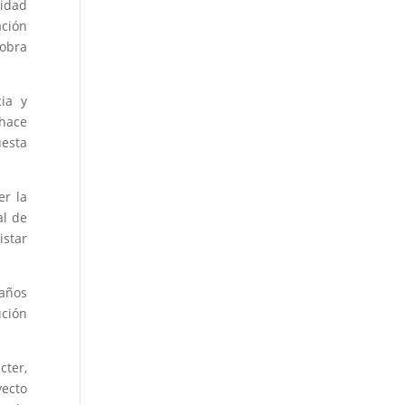
ridad
ación
 obra
ia y
 hace
uesta
er la
al de
istar
 años
ción
cter,
yecto