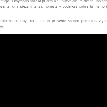
Reflejo”, Ekhymosis abre la puerta a su nuevo álbum desde una ca
esente: una pieza intensa, honesta y poderosa sobre la memori
forma su trayectoria en un presente sonoro poderoso, vigen
ne.