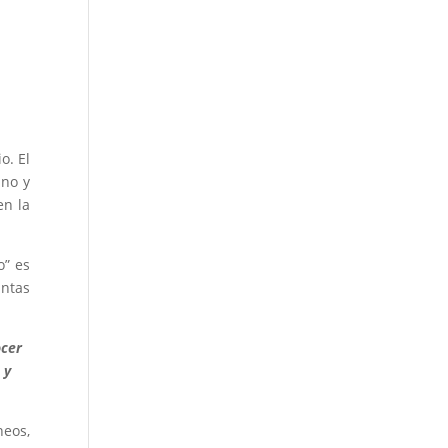
o. El
ano y
en la
o” es
intas
ocer
 y
neos,