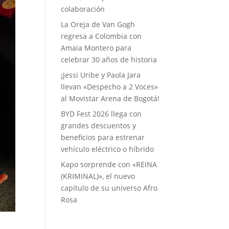
colaboración
La Oreja de Van Gogh
regresa a Colombia con
Amaia Montero para
celebrar 30 años de historia
¡Jessi Uribe y Paola Jara
llevan «Despecho a 2 Voces»
al Movistar Arena de Bogotá!
BYD Fest 2026 llega con
grandes descuentos y
beneficios para estrenar
vehículo eléctrico o híbrido
Kapo sorprende con «REINA
(KRIMINAL)», el nuevo
capítulo de su universo Afro
Rosa