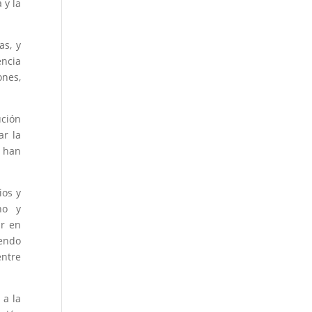
 y la
as, y
encia
ones,
ución
ar la
e han
ios y
no y
ar en
iendo
entre
 a la