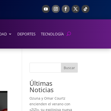
DAD
DEPORTES
TECNOLOGÍA
Buscar
Últimas
Noticias
Ozuna y Omar Courtz
encienden el verano con
«ZIZI», su explosiva nueva