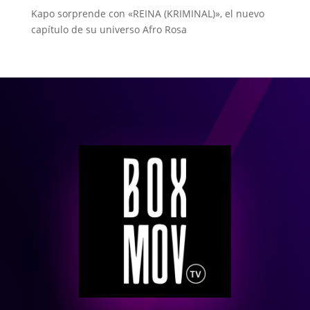
Kapo sorprende con «REINA (KRIMINAL)», el nuevo
capítulo de su universo Afro Rosa