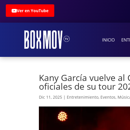
Ver en YouTube
INICIO
ENT
Kany García vuelve al 
oficiales de su tour 20
Dic 11, 2025
|
Entretenimiento
,
Eventos
,
Músic