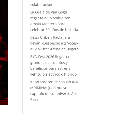
colaboración
La Oreja de Van Gogh
regresa a Colombia con
Amaia Montero para
celebrar 30 años de historia
¡Jessi Uribe y Paola Jara
llevan «Despecho a 2 Voces»
al Movistar Arena de Bogotá!
BYD Fest 2026 llega con
grandes descuentos y
beneficios para estrenar
vehículo eléctrico o híbrido
Kapo sorprende con «REINA
(KRIMINAL)», el nuevo
capítulo de su universo Afro
Rosa