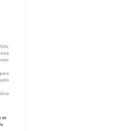
2026,
 esta
antes
epara
ello
blica
a de
ía