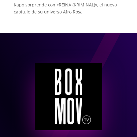
Kapo sorprende con «REINA (KRIMINAL)», el nuevo
capítulo de su universo Afro Rosa