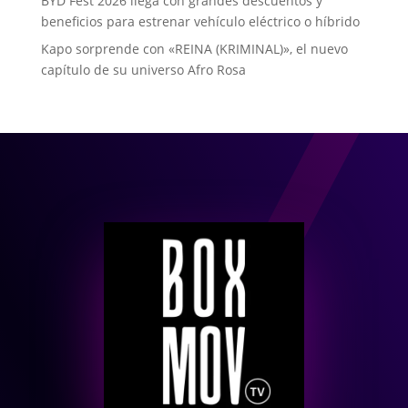
BYD Fest 2026 llega con grandes descuentos y
beneficios para estrenar vehículo eléctrico o híbrido
Kapo sorprende con «REINA (KRIMINAL)», el nuevo
capítulo de su universo Afro Rosa