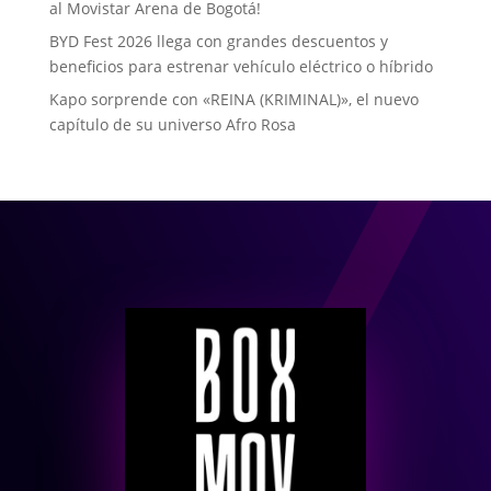
al Movistar Arena de Bogotá!
BYD Fest 2026 llega con grandes descuentos y
beneficios para estrenar vehículo eléctrico o híbrido
Kapo sorprende con «REINA (KRIMINAL)», el nuevo
capítulo de su universo Afro Rosa