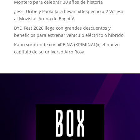
Montero para celebrar 30 años de historia
¡Jessi Uribe y Paola Jara llevan «Despecho a 2 Voces»
al Movistar Arena de Bogotá!
BYD Fest 2026 llega con grandes descuentos y
beneficios para estrenar vehículo eléctrico o híbrido
Kapo sorprende con «REINA (KRIMINAL)», el nuevo
capítulo de su universo Afro Rosa