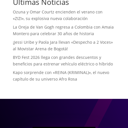
Últimas Noticias
Ozuna y Omar Courtz encienden el verano con
«ZIZI», su explosiva nueva colaboración
La Oreja de Van Gogh regresa a Colombia con Amaia
Montero para celebrar 30 años de historia
¡Jessi Uribe y Paola Jara llevan «Despecho a 2 Voces»
al Movistar Arena de Bogotá!
BYD Fest 2026 llega con grandes descuentos y
beneficios para estrenar vehículo eléctrico o híbrido
Kapo sorprende con «REINA (KRIMINAL)», el nuevo
capítulo de su universo Afro Rosa