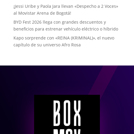
¡Jessi Uribe y Paola Jara llevan «Despecho a 2 Voces»
al Movistar Arena de Bogotá!
BYD Fest 2026 llega con grandes descuentos y
beneficios para estrenar vehículo eléctrico o híbrido
Kapo sorprende con «REINA (KRIMINAL)», el nuevo
capítulo de su universo Afro Rosa