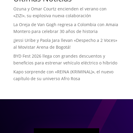
Ozuna y Omar Courtz encienden el verano con
«ZIZI», su explosiva nueva colaboración
La Oreja de Van Gogh regresa a Colombia con Amaia
Montero para celebrar 30 años de historia
¡Jessi Uribe y Paola Jara llevan «Despecho a 2 Voces»
al Movistar Arena de Bogotá!
BYD Fest 2026 llega con grandes descuentos y
beneficios para estrenar vehículo eléctrico o híbrido
Kapo sorprende con «REINA (KRIMINAL)», el nuevo
capítulo de su universo Afro Rosa