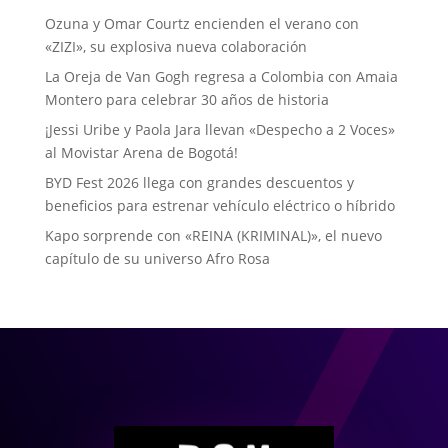
Ozuna y Omar Courtz encienden el verano con
«ZIZI», su explosiva nueva colaboración
La Oreja de Van Gogh regresa a Colombia con Amaia
Montero para celebrar 30 años de historia
¡Jessi Uribe y Paola Jara llevan «Despecho a 2 Voces»
al Movistar Arena de Bogotá!
BYD Fest 2026 llega con grandes descuentos y
beneficios para estrenar vehículo eléctrico o híbrido
Kapo sorprende con «REINA (KRIMINAL)», el nuevo
capítulo de su universo Afro Rosa