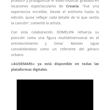
producir y protagonizar el video musical, grabado en
locaciones espectaculares de
Croacia
. “Fue una
experiencia increíble. Desde el estilismo hasta la
edición, quise reflejar cada detalle de lo que sentía
la canción”, comentó la artista.
Con esta colaboración, DOMELIPA refuerza su
posición como una figura multidimensional en el
entretenimiento y Omar Montes sigue
consolidándose como un referente del género
urbano.
«AUDEMARS» ya está disponible en todas las
plataformas digitales.