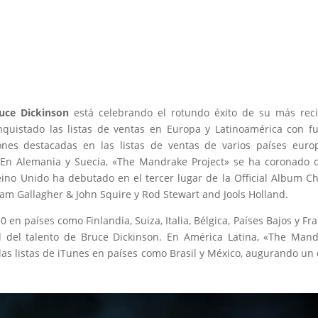
uce Dickinson
está celebrando el rotundo éxito de su más rec
nquistado las listas de ventas en Europa y Latinoamérica con f
ones destacadas en las listas de ventas de varios países euro
En Alemania y Suecia, «The Mandrake Project» se ha coronado 
no Unido ha debutado en el tercer lugar de la Official Album Ch
am Gallagher & John Squire y Rod Stewart and Jools Holland.
en países como Finlandia, Suiza, Italia, Bélgica, Países Bajos y Fra
d del talento de Bruce Dickinson. En América Latina, «The Man
las listas de iTunes en países como Brasil y México, augurando un 