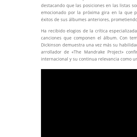
destacando que las posiciones en las listas so
emocionado por la próxima gira en la que p
éxitos de sus álbumes anteriores, prometiendo
Ha recibido elogios de la crítica especializa
canciones que componen el álbum. Con t
Dickinson demuestra una vez más su habilidad 
arrollador de «The Mandrake Project» confi
internacional y su continua relevancia como un