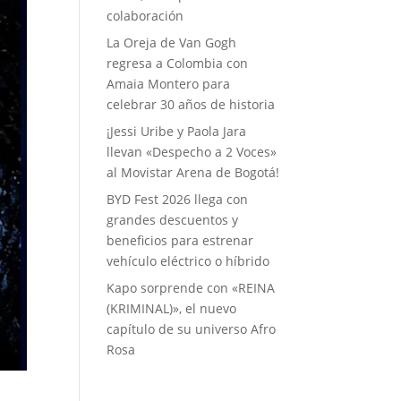
colaboración
La Oreja de Van Gogh
regresa a Colombia con
Amaia Montero para
celebrar 30 años de historia
¡Jessi Uribe y Paola Jara
llevan «Despecho a 2 Voces»
al Movistar Arena de Bogotá!
BYD Fest 2026 llega con
grandes descuentos y
beneficios para estrenar
vehículo eléctrico o híbrido
Kapo sorprende con «REINA
(KRIMINAL)», el nuevo
capítulo de su universo Afro
Rosa