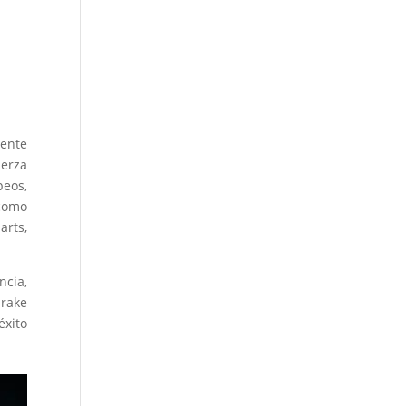
iente
uerza
peos,
como
arts,
ncia,
drake
éxito