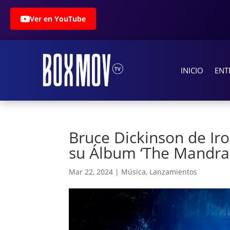
Ver en YouTube
INICIO
ENT
Bruce Dickinson de Ir
su Álbum ‘The Mandrak
Mar 22, 2024
|
Música
,
Lanzamientos