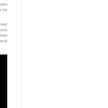
ostró
 los
 diez
ruce
éxito
sical