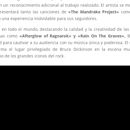
n un reconocimiento adicional al trabajo realizado. El artista se m
resentará tanto las canciones de
«The Mandrake Project»
como
 una experiencia inolvidable para sus seguidores.
da en todo el mundo, destacando la calidad y la creatividad de las
emas como
«Afterglow of Ragnarok» y «Rain On The Graves»,
B
para cautivar a su audiencia con su música única y poderosa. El 
rma el lugar privilegiado de Bruce Dickinson en la escena mu
o de los grandes iconos del rock.