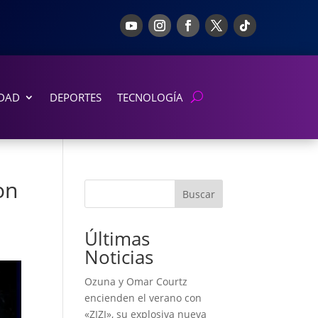
DAD
DEPORTES
TECNOLOGÍA
on
Buscar
Últimas
Noticias
Ozuna y Omar Courtz
encienden el verano con
«ZIZI», su explosiva nueva