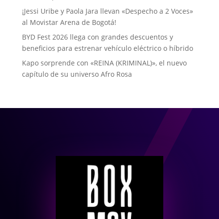
¡Jessi Uribe y Paola Jara llevan «Despecho a 2 Voces»
al Movistar Arena de Bogotá!
BYD Fest 2026 llega con grandes descuentos y
beneficios para estrenar vehículo eléctrico o híbrido
Kapo sorprende con «REINA (KRIMINAL)», el nuevo
capítulo de su universo Afro Rosa