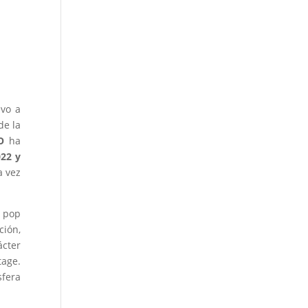
evo a
de la
O
ha
22 y
a vez
e pop
ción,
ácter
tage.
sfera