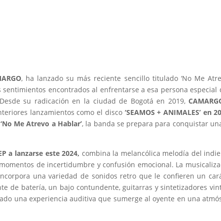
MARGO
, ha lanzado su más reciente sencillo titulado ‘No Me Atr
os sentimientos encontrados al enfrentarse a esa persona especial 
.Desde su radicación en la ciudad de Bogotá en 2019,
CAMARG
nteriores lanzamientos como el disco
‘SEAMOS + ANIMALES’ en 20
‘No Me Atrevo a Hablar’
, la banda se prepara para conquistar un
P a lanzarse este 2024,
combina la melancólica melodía del indi
 momentos de incertidumbre y confusión emocional. La musicaliza
incorpora una variedad de sonidos retro que le confieren un car
 de batería, un bajo contundente, guitarras y sintetizadores vin
ado una experiencia auditiva que sumerge al oyente en una atmó