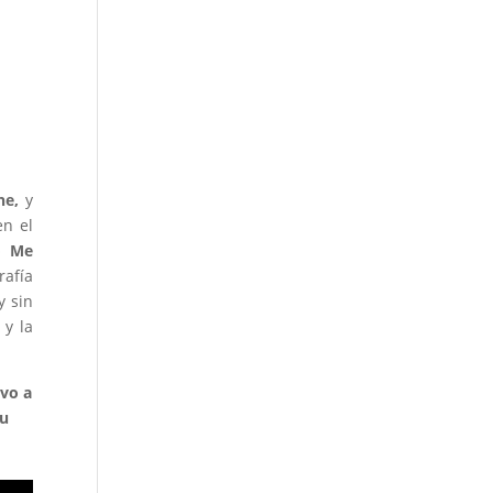
he,
y
en el
o Me
rafía
y sin
 y la
vo a
su