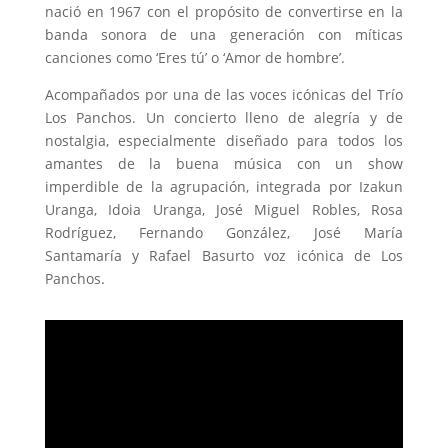
nació en 1967 con el propósito de convertirse en la
banda sonora de una generación con míticas
canciones como ‘Eres tú’ o ‘Amor de hombre’.
Acompañados por una de las voces icónicas del Trío
Los Panchos. Un concierto lleno de alegría y de
nostalgia, especialmente diseñado para todos los
amantes de la buena música con un show
imperdible de la agrupación, integrada por Izakun
Uranga, Idoia Uranga, José Miguel Robles, Rosa
Rodríguez, Fernando González, José María
Santamaría y Rafael Basurto voz icónica de Los
Panchos.