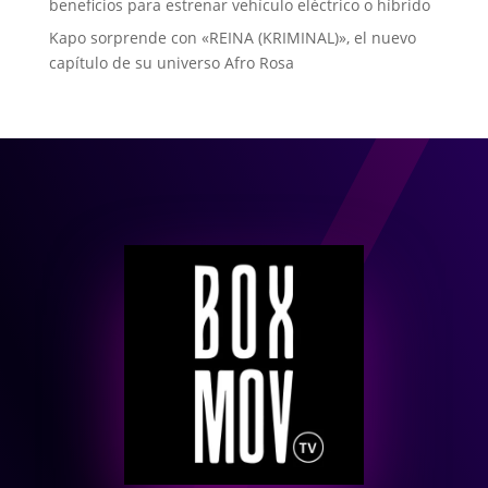
beneficios para estrenar vehículo eléctrico o híbrido
Kapo sorprende con «REINA (KRIMINAL)», el nuevo
capítulo de su universo Afro Rosa