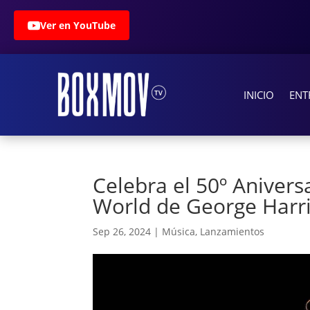
Ver en YouTube
INICIO
ENT
Celebra el 50º Aniversa
World de George Harr
Sep 26, 2024
|
Música
,
Lanzamientos