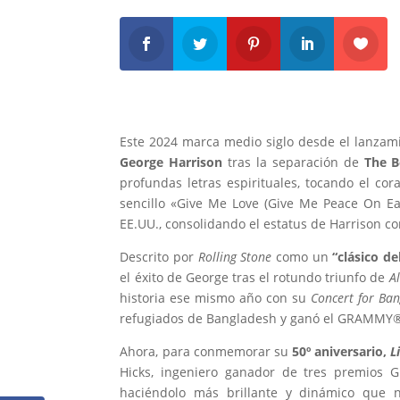
Este 2024 marca medio siglo desde el lanzam
George Harrison
tras la separación de
The B
profundas letras espirituales, tocando el cor
sencillo «Give Me Love (Give Me Peace On Ea
EE.UU., consolidando el estatus de Harrison co
Descrito por
Rolling Stone
como un
“clásico de
el éxito de George tras el rotundo triunfo de
A
historia ese mismo año con su
Concert for Ba
refugiados de Bangladesh y ganó el GRAMMY
Ahora, para conmemorar su
50º aniversario,
L
Hicks, ingeniero ganador de tres premios 
haciéndolo más brillante y dinámico que n