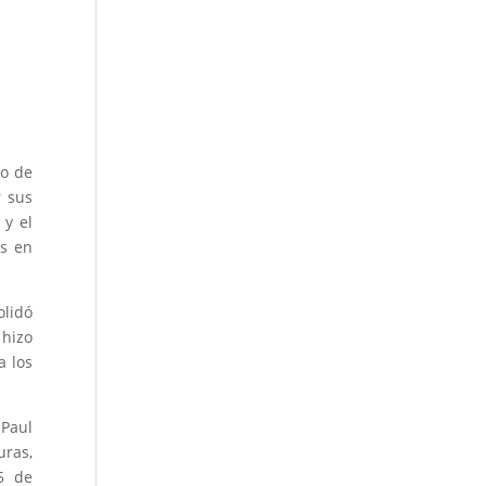
io de
r sus
 y el
os en
olidó
 hizo
a los
 Paul
ras,
15 de