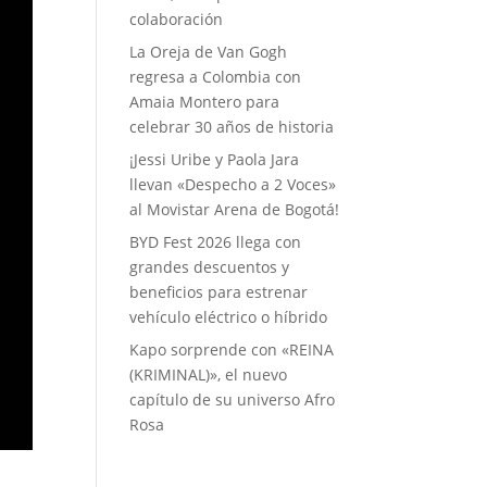
colaboración
La Oreja de Van Gogh
regresa a Colombia con
Amaia Montero para
celebrar 30 años de historia
¡Jessi Uribe y Paola Jara
llevan «Despecho a 2 Voces»
al Movistar Arena de Bogotá!
BYD Fest 2026 llega con
grandes descuentos y
beneficios para estrenar
vehículo eléctrico o híbrido
Kapo sorprende con «REINA
(KRIMINAL)», el nuevo
capítulo de su universo Afro
Rosa