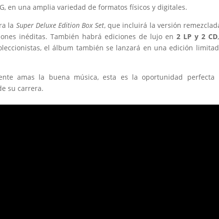
 en una amplia variedad de formatos físicos y digitales.
ra la
Super Deluxe Edition Box Set
, que incluirá la versión remezclad
iones inéditas. También habrá ediciones de lujo en
2 LP y 2 CD
coleccionistas, el álbum también se lanzará en una edición limita
ente amas la buena música, esta es la oportunidad perfecta 
de su carrera.