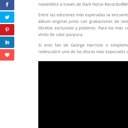
noviembre a través de Dark Horse Records/BMG,
Entre las ediciones más esperadas se encuent
álbum original junto con grabaciones de ses
libretos exclusivos y pósteres. Para los más 
vinilo de color púrpura.
Si eres fan de George Harrison o simplem
redescubrir uno de los discos más especiales 