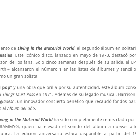
iento de
Living in the Material World
, el segundo álbum en solitar
eatles
. Este icónico disco, lanzado en mayo de 1973, destacó po
azón de los fans. Solo cinco semanas después de su salida, el LP
rth)» alcanzaron el número 1 en las listas de álbumes y sencill
mo un gran solista.
l pop”
y una obra que brilla por su autenticidad, este álbum cons
ll Things Must Pass
en 1971. Además de su legado musical, Harrison
ngladesh
, un innovador concierto benéfico que recaudó fondos par
® al
Álbum del año
.
iving in the Material World
ha sido completamente remezclado por
GRAMMY®, quien ha elevado el sonido del álbum a nuevas altu
unca. La edición aniversario estará disponible a partir del 