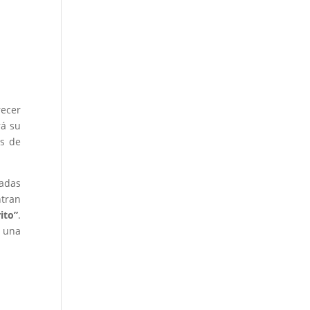
recer
rá su
os de
ladas
ntran
ito”
.
á una