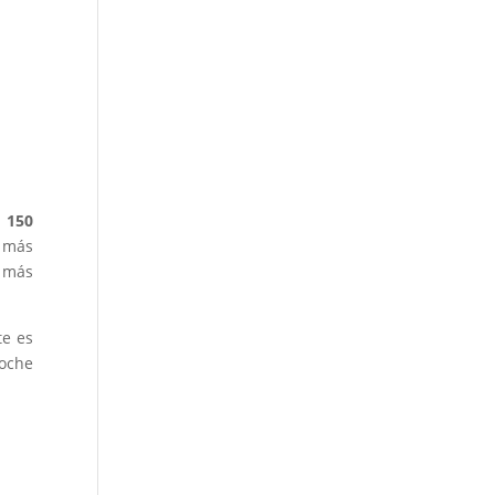
e
150
o más
s más
te es
noche